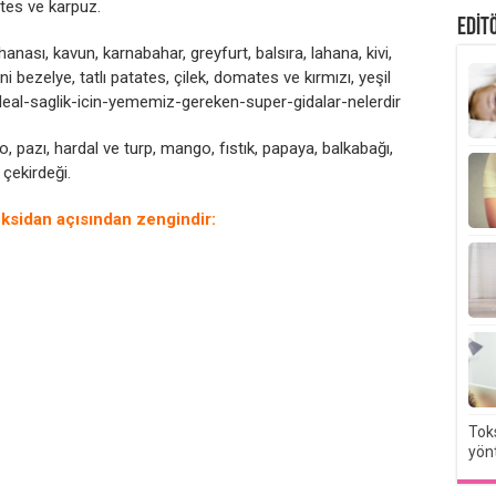
tes ve karpuz.
EDİT
hanası, kavun, karnabahar, greyfurt, balsıra, lahana, kivi,
 bezelye, tatlı patates, çilek, domates ve kırmızı, yeşil
eal-saglik-icin-yememiz-gereken-super-gidalar-nelerdir
 pazı, hardal ve turp, mango, fıstık, papaya, balkabağı,
 çekirdeği.
oksidan açısından zengindir:
Toks
yön