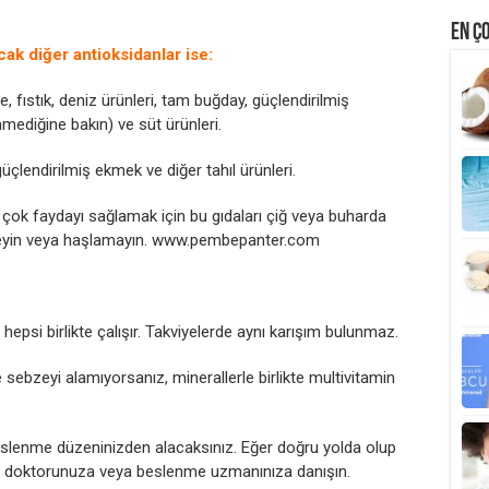
EN Ç
ak diğer antioksidanlar ise:
ye, fıstık, deniz ürünleri, tam buğday, güçlendirilmiş
nmediğine bakın) ve süt ürünleri.
 güçlendirilmiş ekmek ve diğer tahıl ürünleri.
çok faydayı sağlamak için bu gıdaları çiğ veya buharda
rmeyin veya haşlamayın. www.pembepanter.com
e hepsi birlikte çalışır. Takviyelerde aynı karışım bulunmaz.
ebzeyi alamıyorsanız, minerallerle birlikte multivitamin
beslenme düzeninizden alacaksınız. Eğer doğru yolda olup
z, doktorunuza veya beslenme uzmanınıza danışın.