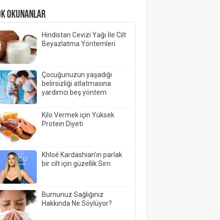
OK OKUNANLAR
Hindistan Cevizi Yağı İle Cilt
Beyazlatma Yöntemleri
Çocuğunuzun yaşadığı
belirsizliği atlatmasına
yardımcı beş yöntem
Kilo Vermek için Yüksek
Protein Diyeti
Khloé Kardashian’ın parlak
bir cilt için güzellik Sırrı
Burnunuz Sağlığınız
Hakkında Ne Söylüyor?