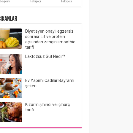
Beğeni
Takipçi
Takipçi
ÇIKANLAR
Diyetisyen onaylı egzersiz
sonrası: Lif ve protein
açısından zengin smoothie
tarifi
Laktozsuz Süt Nedir?
Ev Yapımı Cadılar Bayramı
şekeri
Kızarmış hindi ve iç harç
tarifi