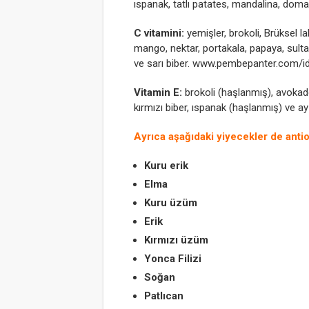
ıspanak, tatlı patates, mandalina, doma
C vitamini:
yemişler, brokoli, Brüksel la
mango, nektar, portakala, papaya, sultani
ve sarı biber. www.pembepanter.com/id
Vitamin E:
brokoli (haşlanmış), avokado,
kırmızı biber, ıspanak (haşlanmış) ve ay
Ayrıca aşağıdaki yiyecekler de anti
Kuru erik
Elma
Kuru üzüm
Erik
Kırmızı
üzüm
Yonca Filizi
Soğan
Patlıcan