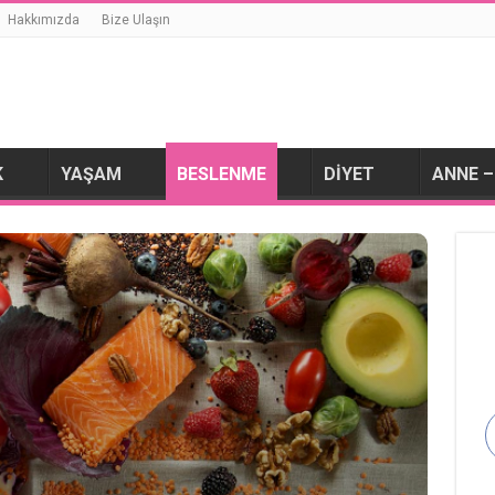
Hakkımızda
Bize Ulaşın
K
YAŞAM
BESLENME
DIYET
ANNE –