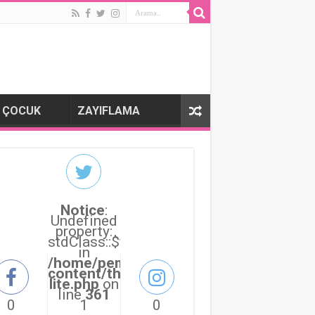
 ÇOCUK
ZAYIFLAMA
Notice
:
Undefined
property:
stdClass::$followers_count
in
/home/pembepanter/public_html/wp-
content/themes/sahifa/sahifa/framewo
lite.php
on
line
361
0
1
0