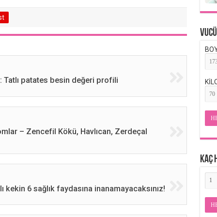
st
Vucü
BOY
 Tatlı patates besin değeri profili
KİL
H
omlar – Zencefil Kökü, Havlıcan, Zerdeçal
KAÇ 
lı kekin 6 sağlık faydasına inanamayacaksınız!
H