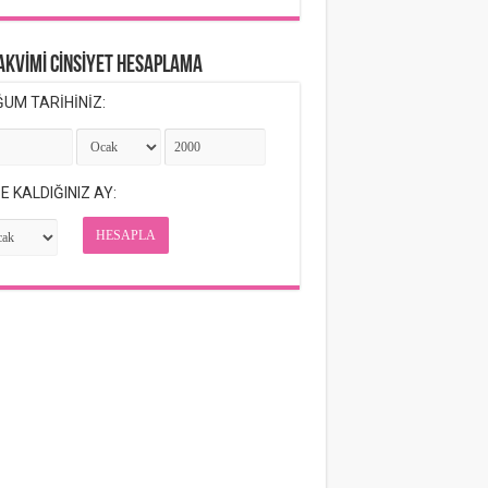
TAKVİMİ CİNSİYET HESAPLAMA
UM TARİHİNİZ:
E KALDIĞINIZ AY:
HESAPLA