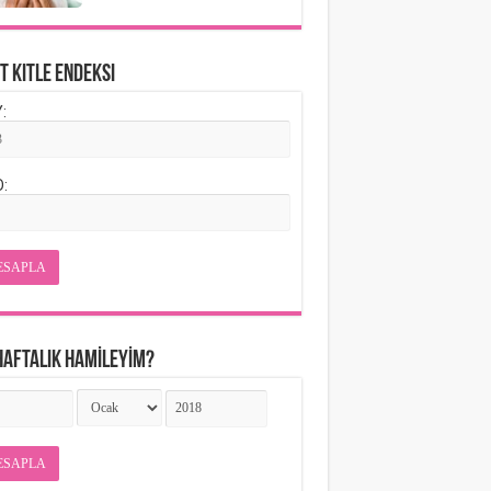
t Kitle Endeksi
:
O:
ESAPLA
HAFTALIK HAMİLEYİM?
ESAPLA