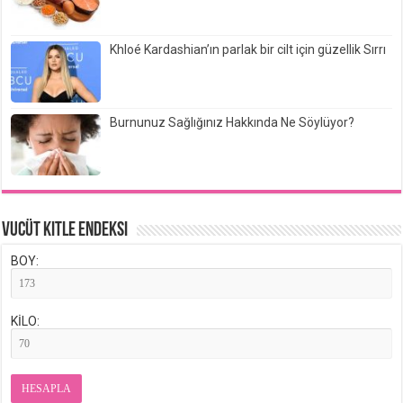
Khloé Kardashian’ın parlak bir cilt için güzellik Sırrı
Burnunuz Sağlığınız Hakkında Ne Söylüyor?
Vucüt Kitle Endeksi
BOY:
KİLO:
HESAPLA