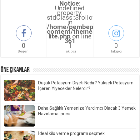
Notice
:
Undefined
property:
stdClass::$followers_count
in
/home/pembepanter/public_ht
content/themes/sahifa/sahifa
lite.php
on line
361
0
1
0
Beğeni
Takipçi
Takipçi
ÖNE ÇIKANLAR
Düşük Potasyum Diyeti Nedir? Yüksek Potasyum
İçeren Yiyecekler Nelerdir?
Daha Sağlıklı Yemenize Yardımcı Olacak 3 Yemek
Hazırlama İpucu
İdeal kilo verme programı seçmek