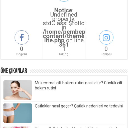
Notice
:
Undefined
property:
stdClass::$followers_count
in
/home/pembepanter/public_ht
content/themes/sahifa/sahifa
lite.php
on line
361
0
1
0
Beğeni
Takipçi
Takipçi
ÖNE ÇIKANLAR
Mükemmel cilt bakımı rutini nasıl olur? Günlük cilt
bakım rutini
Çatlaklar nasıl geçer? Çatlak nedenleri ve tedavisi