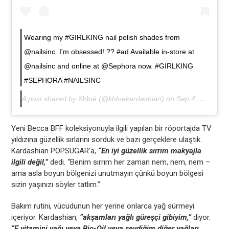
Wearing my #GIRLKING nail polish shades from
@nailsinc. I'm obsessed! ?? #ad Available in-store at
@nailsinc and online at @Sephora now. #GIRLKING
#SEPHORA #NAILSINC
A post shared by
Khloé
(@khloekardashian) on
Sep 4, 2018 at 1:00pm PDT
Yeni Becca BFF koleksiyonuyla ilgili yapılan bir röportajda TV
yıldızına güzellik sırlarını sorduk ve bazı gerçeklere ulaştık.
Kardashian POPSUGAR’a,
“En iyi güzellik sırrım makyajla
ilgili değil,”
dedi. “Benim sırrım her zaman nem, nem, nem –
ama asla boyun bölgenizi unutmayın çünkü boyun bölgesi
sizin yaşınızı söyler tatlım.”
Bakım rutini, vücudunun her yerine onlarca yağ sürmeyi
içeriyor. Kardashian,
“akşamları yağlı güreşçi gibiyim,”
diyor.
“E vitamini yağı veya Bio-Oil veya sevdiğim diğer yağları