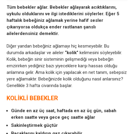
Tüm bebekler ağlar. Bebekler ağlayarak acıktıklarını,
uykulu olduklarını ve ilgi istediklerini söylerler. Eğer 5
haftalık bebeğiniz ağlamak yerine hafif sesler
çıkarıyorsa oldukça ender rastlanan şanslı
ailelerdensiniz demektir.
Diğer yandan bebeğiniz ağlamayı hiç kesmeyebilir. Bu
durumda arkadaşlar ve aileler
“kolik”
kelimesini söyleyebilir.
Kolik, bebeğin sinir sisteminin gelişmediği veya bebeğin
emzirirken yediğiniz bazı yiyeceklere karşı hassas olduğu
anlamına gelir. Ama kolik için yapılacak en net tanım, sebepsiz
yere ağlamaktır. Bebeğinizde kolik olduğunu nasıl anlarsınız?
Genellikle 3 hafta civarında başlar.
KOLİKLİ BEBEKLER
Günde en az üç saat, haftada en az üç gün, sabah
erken saatte veya gece geç saatte ağlar
Sakinleştirmek güçtür
Bacaklarını kaldırıp gaz çıkarabilir