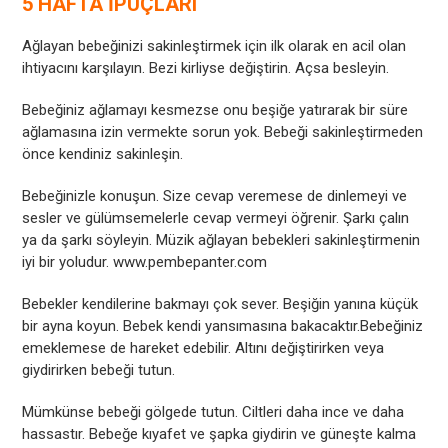
5 HAFTA İPUÇLARI
Ağlayan bebeğinizi sakinleştirmek için ilk olarak en acil olan
ihtiyacını karşılayın. Bezi kirliyse değiştirin. Açsa besleyin.
Bebeğiniz ağlamayı kesmezse onu beşiğe yatırarak bir süre
ağlamasına izin vermekte sorun yok. Bebeği sakinleştirmeden
önce kendiniz sakinleşin.
Bebeğinizle konuşun. Size cevap veremese de dinlemeyi ve
sesler ve gülümsemelerle cevap vermeyi öğrenir. Şarkı çalın
ya da şarkı söyleyin. Müzik ağlayan bebekleri sakinleştirmenin
iyi bir yoludur. www.pembepanter.com
Bebekler kendilerine bakmayı çok sever. Beşiğin yanına küçük
bir ayna koyun. Bebek kendi yansımasına bakacaktır.Bebeğiniz
emeklemese de hareket edebilir. Altını değiştirirken veya
giydirirken bebeği tutun.
Mümkünse bebeği gölgede tutun. Ciltleri daha ince ve daha
hassastır. Bebeğe kıyafet ve şapka giydirin ve güneşte kalma