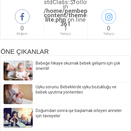
stdClass::$followers_count
in
/home/pembepanter/public_ht
content/themes/sahifa/sahifa
lite.php
on line
361
0
1
0
Beğeni
Takipçi
Takipçi
ÖNE ÇIKANLAR
Bebeğe hikaye okumak bebek gelişimi için çok
önemli!
Uyku sorunu: Bebeklerde uyku bozukluğu ve
bebek uyutma yöntemleri
Doğumdan sonra işe başlamak isteyen anneler
için tavsiyeler