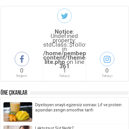
Notice
:
Undefined
property:
stdClass::$followers_count
in
/home/pembepanter/public_ht
content/themes/sahifa/sahifa
lite.php
on line
361
0
1
0
Beğeni
Takipçi
Takipçi
ÖNE ÇIKANLAR
Diyetisyen onaylı egzersiz sonrası: Lif ve protein
açısından zengin smoothie tarifi
Laktozsuz Süt Nedir?