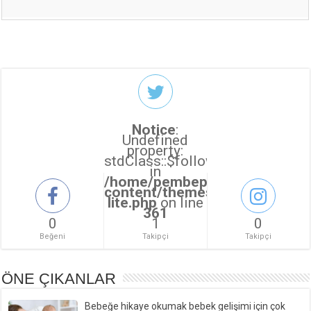
Notice
:
Undefined
property:
stdClass::$followers_count
in
/home/pembepanter/public_ht
content/themes/sahifa/sahifa
lite.php
on line
361
0
1
0
Beğeni
Takipçi
Takipçi
ÖNE ÇIKANLAR
Bebeğe hikaye okumak bebek gelişimi için çok